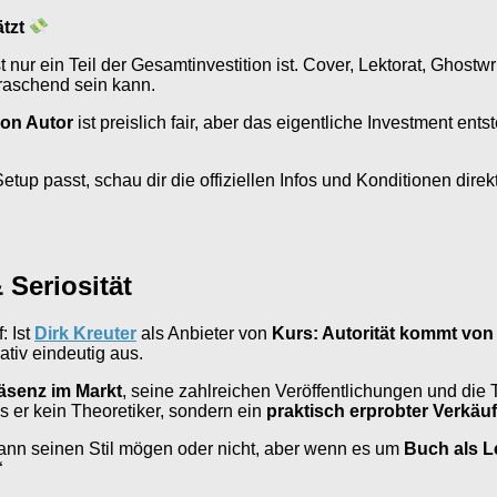
ätzt
nur ein Teil der Gesamtinvestition ist. Cover, Lektorat, Ghostw
rraschend sein kann.
von Autor
ist preislich fair, aber das eigentliche Investment en
up passt, schau dir die offiziellen Infos und Konditionen direkt
Seriosität
: Ist
Dirk Kreuter
als Anbieter von
Kurs: Autorität kommt von
ativ eindeutig aus.
räsenz im Markt
, seine zahlreichen Veröffentlichungen und di
ss er kein Theoretiker, sondern ein
praktisch erprobter Verkäuf
nn seinen Stil mögen oder nicht, aber wenn es um
Buch als 
“