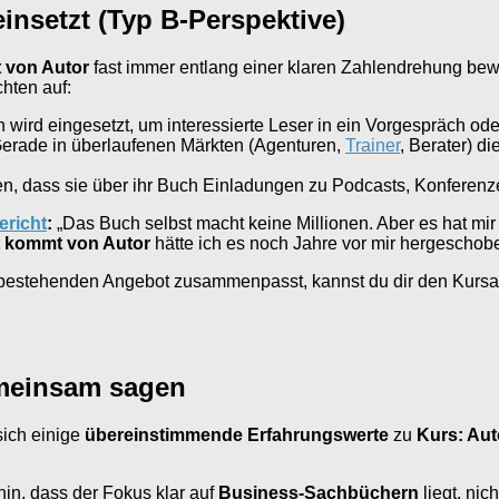
insetzt (Typ B-Perspektive)
t von Autor
fast immer entlang einer klaren Zahlendrehung bew
hten auf:
wird eingesetzt, um interessierte Leser in ein Vorgespräch oder
erade in überlaufenen Märkten (Agenturen,
Trainer
, Berater) d
ten, dass sie über ihr Buch Einladungen zu Podcasts, Konfere
ericht
:
„Das Buch selbst macht keine Millionen. Aber es hat mi
ät kommt von Autor
hätte ich es noch Jahre vor mir hergeschob
m bestehenden Angebot zusammenpasst, kannst du dir den Kursa
emeinsam sagen
ich einige
übereinstimmende Erfahrungswerte
zu
Kurs: Aut
hin, dass der Fokus klar auf
Business-Sachbüchern
liegt, ni