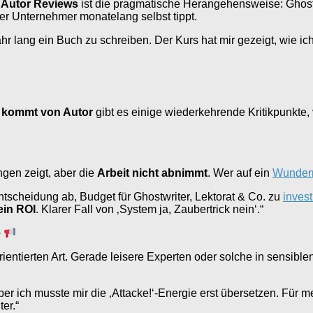
 Autor Reviews
ist die pragmatische Herangehensweise: Ghostwr
der Unternehmer monatelang selbst tippt.
 Jahr lang ein Buch zu schreiben. Der Kurs hat mir gezeigt, wie
t kommt von Autor
gibt es einige wiederkehrende Kritikpunkte,
gen zeigt, aber die
Arbeit nicht abnimmt
. Wer auf ein
Wunderm
ntscheidung ab, Budget für Ghostwriter, Lektorat & Co. zu
invest
in ROI
. Klarer Fall von ‚System ja, Zaubertrick nein‘.“
e
rientierten Art. Gerade leisere Experten oder solche in sensibl
ber ich musste mir die ‚Attacke!‘-Energie erst übersetzen. Für
er.“