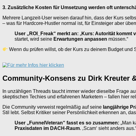
3. Zusätzliche Kosten für Umsetzung werden oft untersch
Mehrere Langzeit-User weisen darauf hin, dass der Kurs selbst 
– was für Hardcore-Hustler normal ist, für Einsteiger aber übe
User „ROI_Freak“ merkt an:
„
Kurs: Autorität kommt 
startet, wird seine
Erwartungen anpassen
müssen.“
Wenn du prüfen willst, ob der Kurs zu deinem Budget und Set
Community-Konsens zu Dirk Kreuter & 
In unzähligen Threads taucht immer wieder dieselbe Frage auf
skeptischen Techies und erfahrenen Marketern – fallen hier rel
Die Community verweist regelmäßig auf seine
langjährige P
Stil lebt. Selbst Kritiker seiner Persönlichkeit erkennen an, da
User „FunnelVeteran“ fasst es so zusammen:
„Man ka
Praxisdaten im DACH-Raum
. ‚Scam‘ sieht anders aus.