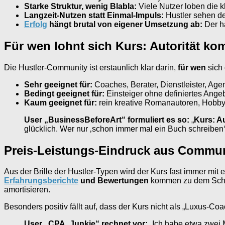
Starke Struktur, wenig Blabla:
Viele Nutzer loben die k
Langzeit-Nutzen statt Einmal-Impuls:
Hustler sehen d
Erfolg
hängt brutal von eigener Umsetzung ab:
Der hä
Für wen lohnt sich Kurs: Autorität k
Die Hustler-Community ist erstaunlich klar darin,
für wen
sich 
Sehr geeignet für:
Coaches, Berater, Dienstleister, Age
Bedingt geeignet für:
Einsteiger ohne definiertes Angeb
Kaum geeignet für:
rein kreative Romanautoren, Hobby
User „BusinessBeforeArt“ formuliert es so:
„
Kurs: A
glücklich. Wer nur ‚schon immer mal ein Buch schreiben‘ wo
Preis-Leistungs-Eindruck aus Commun
Aus der Brille der Hustler-Typen wird der Kurs fast immer mit
Erfahrungsberichte
und Bewertungen
kommen zu dem Schl
amortisieren.
Besonders positiv fällt auf, dass der Kurs nicht als „Luxus-Co
User „CPA_Junkie“ rechnet vor:
„Ich habe etwa zwei 