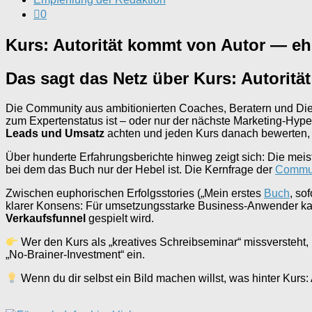
0
Kurs: Autorität kommt von Autor — e
Das sagt das Netz über Kurs: Autorit
Die Community aus ambitionierten Coaches, Beratern und Dienst
zum Expertenstatus ist – oder nur der nächste Marketing-Hyp
Leads und Umsatz
achten und jeden Kurs danach bewerten, o
Über hunderte Erfahrungsberichte hinweg zeigt sich: Die mei
bei dem das Buch nur der Hebel ist. Die Kernfrage der
Commu
Zwischen euphorischen Erfolgsstories („Mein erstes
Buch
, so
klarer Konsens: Für umsetzungsstarke Business-Anwender k
Verkaufsfunnel
gespielt wird.
Wer den Kurs als „kreatives Schreibseminar“ missversteht, i
„No-Brainer-Investment“ ein.
Wenn du dir selbst ein Bild machen willst, was hinter Kurs: Au