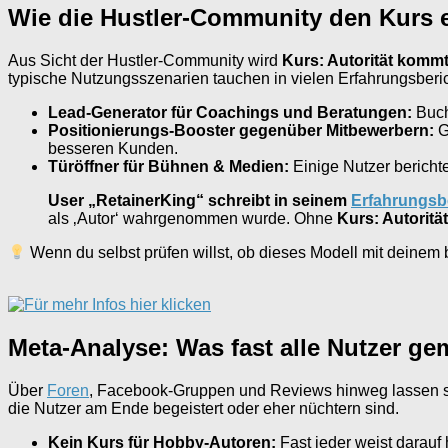
Wie die Hustler-Community den Kurs e
Aus Sicht der Hustler-Community wird
Kurs: Autorität komm
typische Nutzungsszenarien tauchen in vielen Erfahrungsberic
Lead-Generator für Coachings und Beratungen:
Buch 
Positionierungs-Booster gegenüber Mitbewerbern:
G
besseren Kunden.
Türöffner für Bühnen & Medien:
Einige Nutzer berich
User „RetainerKing“ schreibt in seinem
Erfahrungsb
als ‚Autor‘ wahrgenommen wurde. Ohne
Kurs: Autorit
Wenn du selbst prüfen willst, ob dieses Modell mit deine
Meta-Analyse: Was fast alle Nutzer g
Über
Foren
, Facebook-Gruppen und Reviews hinweg lassen s
die Nutzer am Ende begeistert oder eher nüchtern sind.
Kein Kurs für Hobby-Autoren:
Fast jeder weist darauf 