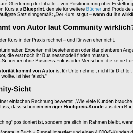
lare Gliederung der Inhalte – von Positionierung über Erstellun
en Kurs als
Blueprint
, den sie für weitere
Bücher
und Produkte 
ufigste Satz sinngemäß: „Der Kurs ist gut –
wenn du ihn wirkl
ommt von Autor laut Community wirklich
der Kurs in der Praxis rechnet – und für wen eher nicht.
nturinhaber, Experten mit bestehenden oder klar planbaren Ang
ot, die erst noch ihr Businessmodell finden müssen.
-Schreiber ohne Business-Fokus oder Menschen, die keine Lus
utorität kommt von Autor
ist für Unternehmer, nicht für Dichter
llte, ist hier falsch.“
ity-Sicht
 einer einfachen Rechnung bewertet: „Wie viele Kunden brauche 
uss, dass schon
ein einziger Hochpreis-Kunde
aus dem Buch 
aching“ positioniert ist, sondern preislich im Rahmen bleibt, we
Monate in Buch + Funnel investiert und einen 4.000-€-Kunden 