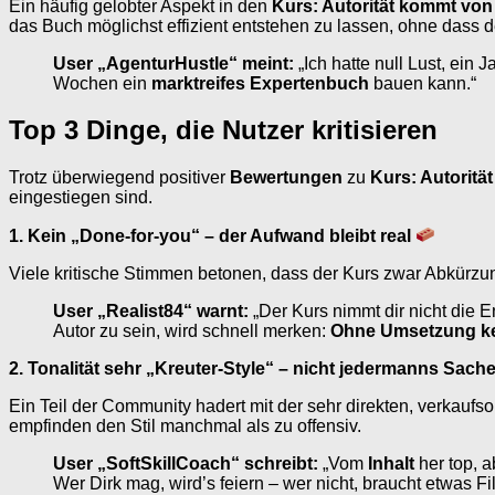
Ein häufig gelobter Aspekt in den
Kurs: Autorität kommt von
das Buch möglichst effizient entstehen zu lassen, ohne dass 
User „AgenturHustle“ meint:
„Ich hatte null Lust, ein
Wochen ein
marktreifes Expertenbuch
bauen kann.“
Top 3 Dinge, die Nutzer kritisieren
Trotz überwiegend positiver
Bewertungen
zu
Kurs: Autoritä
eingestiegen sind.
1. Kein „Done-for-you“ – der Aufwand bleibt real
Viele kritische Stimmen betonen, dass der Kurs zwar Abkürzun
User „Realist84“ warnt:
„Der Kurs nimmt dir nicht die E
Autor zu sein, wird schnell merken:
Ohne Umsetzung ke
2. Tonalität sehr „Kreuter-Style“ – nicht jedermanns Sach
Ein Teil der Community hadert mit der sehr direkten, verkaufso
empfinden den Stil manchmal als zu offensiv.
User „SoftSkillCoach“ schreibt:
„Vom
Inhalt
her top, a
Wer Dirk mag, wird’s feiern – wer nicht, braucht etwas Filt