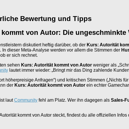
hrliche Bewertung und Tipps
ät kommt von Autor: Die ungeschminkte
leistern diskutiert heftig darüber, ob der
Kurs: Autorität ko
e. In dieser Meta-Analyse werden vor allem die Stimmen der
Hus
b er sich rechnet.
sten sehen
Kurs: Autorität kommt von Autor
weniger als „Schr
nity
lautet immer wieder: „Bringt mir das Ding zahlende Kunden
fort höherpreisige Anfragen“) und kritischen Stimmen („Nichts für T
ann der
Kurs: Autorität kommt von Autor
ein echter Gamechan
st laut
Community
fehl am Platz. Wer ihn dagegen als
Sales-F
torität kommt von Autor steckt, findest du alle offiziellen Infos d