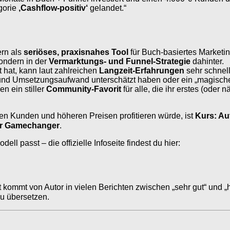
egorie
‚Cashflow-positiv‘
gelandet.“
ern als
seriöses, praxisnahes Tool
für Buch-basiertes Marketin
sondern in der
Vermarktungs- und Funnel-Strategie
dahinter.
hat, kann laut zahlreichen
Langzeit-Erfahrungen
sehr schnel
 und Umsetzungsaufwand unterschätzt haben oder ein „magische
n ein stiller
Community-Favorit
für alle, die ihr erstes (oder
ren Kunden und höheren Preisen profitieren würde, ist
Kurs: Au
er Gamechanger
.
l passt – die offizielle Infoseite findest du hier:
ät kommt von Autor in vielen Berichten zwischen „sehr gut“ und „
zu übersetzen.