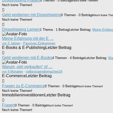
Dropshipping Fragen
0 Themen · 0 Beiträge
Noch keine Themen!
Noch keine Themen!
Geld verdienen mit Dropshipping
0 Themen · 0 Beiträge
Noch keine Th
Noch keine Themen!
Dropshipping Lernen
1 Thema · 1 Beitrag
Letzter Beitrag:
Meine Erfahru
Meine Erfahrung mit der E …
vor 3 Jahren
·
Passives Einkommen
E-Books & E-Publishing
Letzter Beitrag
Geld verdienen mit E-Books
4 Themen · 4 Beiträge
Letzter Beitrag:
War
Warum „viel verkaufen“ of …
vor 4 Monaten
·
selbststaendigmachen24
E-Commerce
Letzter Beitrag
Fragen zu E-Commerce
0 Themen · 0 Beiträge
Noch keine Themen!
Noch keine Themen!
Immobilieninvestitionen
Letzter Beitrag
Fragen
0 Themen · 0 Beiträge
Noch keine Themen!
Noch keine Themen!