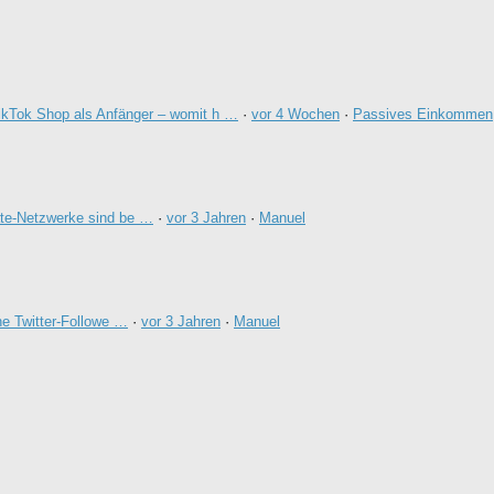
ikTok Shop als Anfänger – womit h …
·
vor 4 Wochen
·
Passives Einkommen
ate-Netzwerke sind be …
·
vor 3 Jahren
·
Manuel
e Twitter-Followe …
·
vor 3 Jahren
·
Manuel