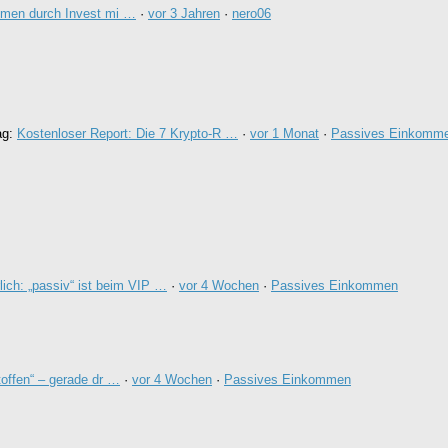
men durch Invest mi …
·
vor 3 Jahren
·
nero06
ag:
Kostenloser Report: Die 7 Krypto-R …
·
vor 1 Monat
·
Passives Einkomm
lich: „passiv“ ist beim VIP …
·
vor 4 Wochen
·
Passives Einkommen
offen“ – gerade dr …
·
vor 4 Wochen
·
Passives Einkommen