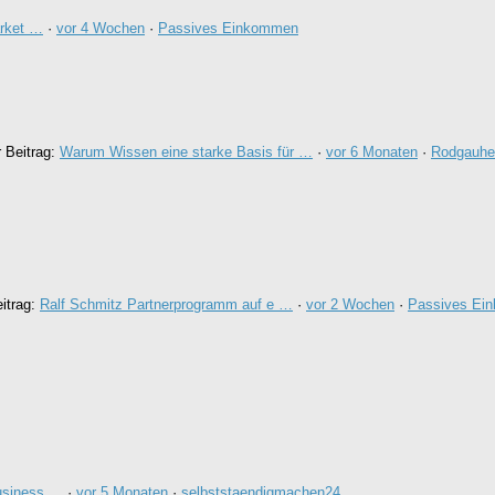
arket …
·
vor 4 Wochen
·
Passives Einkommen
r Beitrag:
Warum Wissen eine starke Basis für …
·
vor 6 Monaten
·
Rodgauhe
eitrag:
Ralf Schmitz Partnerprogramm auf e …
·
vor 2 Wochen
·
Passives Ei
usiness …
·
vor 5 Monaten
·
selbststaendigmachen24