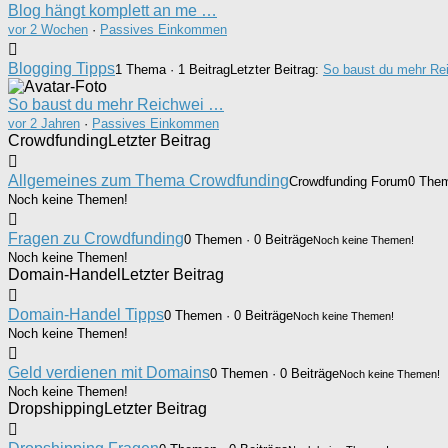
Blog hängt komplett an me …
vor 2 Wochen
·
Passives Einkommen
Blogging Tipps
1 Thema · 1 Beitrag
Letzter Beitrag:
So baust du mehr Rei
So baust du mehr Reichwei …
vor 2 Jahren
·
Passives Einkommen
Crowdfunding
Letzter Beitrag
Allgemeines zum Thema Crowdfunding
Crowdfunding Forum
0 Them
Noch keine Themen!
Fragen zu Crowdfunding
0 Themen · 0 Beiträge
Noch keine Themen!
Noch keine Themen!
Domain-Handel
Letzter Beitrag
Domain-Handel Tipps
0 Themen · 0 Beiträge
Noch keine Themen!
Noch keine Themen!
Geld verdienen mit Domains
0 Themen · 0 Beiträge
Noch keine Themen!
Noch keine Themen!
Dropshipping
Letzter Beitrag