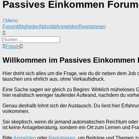
Passives Einkommen Forum
Menü
Forum-
Forum
Mitglieder
Aktivität
Anmelden
Registrieren
Navigation
Forum-
Forum
Breadcrumbs
-
Willkommen im Passives Einkommen
Du
bist
hier:
Hier dreht sich alles um die Frage, wie du dir neben dem Jo
tauschen uns ehrlich aus, ohne Verkaufsdruck.
Eine Sache sagen wir gleich zu Beginn: Wirklich müheloses Geld
hier realistisch weniger laufender Aufwand, nachdem du vorher 
Genau deshalb lohnt sich der Austausch. Du liest hier Erfahru
vorkommen.
Sei skeptisch, wenn dir jemand automatischen Reichtum oder g
ist keine Anlageberatung, sondern ein Ort zum Lernen und Fr
Bitte
Anmelden
oder
Registrieren
, um Beiträge und Themen zu 