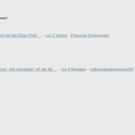
emen!
ng mit der Ebay Profi …
·
vor 3 Jahren
·
Passives Einkommen
um „viel verkaufen“ oft der fal …
·
vor 4 Monaten
·
selbststaendigmachen24