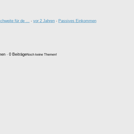
chweite für de …
·
vor 2 Jahren
·
Passives Einkommen
en · 0 Beiträge
Noch keine Themen!