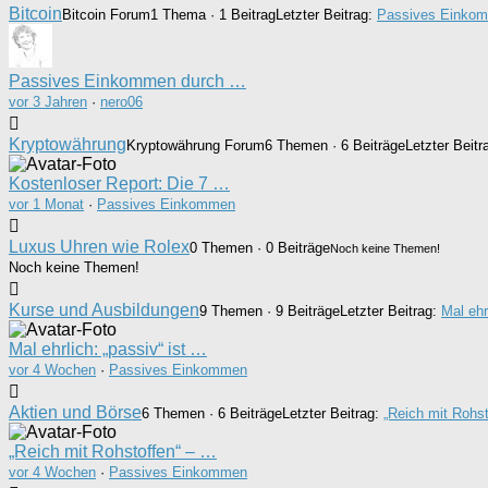
Bitcoin
Bitcoin Forum
1 Thema · 1 Beitrag
Letzter Beitrag:
Passives Einkom
Passives Einkommen durch …
vor 3 Jahren
·
nero06
Kryptowährung
Kryptowährung Forum
6 Themen · 6 Beiträge
Letzter Beitr
Kostenloser Report: Die 7 …
vor 1 Monat
·
Passives Einkommen
Luxus Uhren wie Rolex
0 Themen · 0 Beiträge
Noch keine Themen!
Noch keine Themen!
Kurse und Ausbildungen
9 Themen · 9 Beiträge
Letzter Beitrag:
Mal ehr
Mal ehrlich: „passiv“ ist …
vor 4 Wochen
·
Passives Einkommen
Aktien und Börse
6 Themen · 6 Beiträge
Letzter Beitrag:
„Reich mit Rohst
„Reich mit Rohstoffen“ – …
vor 4 Wochen
·
Passives Einkommen