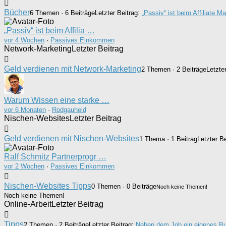
Bücher
6 Themen · 6 Beiträge
Letzter Beitrag:
„Passiv“ ist beim Affiliate M
„Passiv“ ist beim Affilia …
vor 4 Wochen
·
Passives Einkommen
Network-Marketing
Letzter Beitrag
Geld verdienen mit Network-Marketing
2 Themen · 2 Beiträge
Letzte
Warum Wissen eine starke …
vor 6 Monaten
·
Rodgauheld
Nischen-Websites
Letzter Beitrag
Geld verdienen mit Nischen-Websites
1 Thema · 1 Beitrag
Letzter B
Ralf Schmitz Partnerprogr …
vor 2 Wochen
·
Passives Einkommen
Nischen-Websites Tipps
0 Themen · 0 Beiträge
Noch keine Themen!
Noch keine Themen!
Online-Arbeit
Letzter Beitrag
Tipps
2 Themen · 2 Beiträge
Letzter Beitrag:
Neben dem Job ein eigenes B