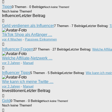
Tipps
0 Themen · 0 Beiträge
Noch keine Themen!
Noch keine Themen!
Influencer
Letzter Beitrag
Geld verdienen als Influencer
7 Themen · 7 Beiträge
Letzter Beitrag:
T
TikTok Shop als Anfänger …
vor 4 Wochen
·
Passives Einkommen
Influencer Fragen
27 Themen · 27 Beiträge
Letzter Beitrag:
Welche Affili
Welche Affiliate-Netzwerk …
vor 3 Jahren
·
Manuel
Influencer Tipps
5 Themen · 5 Beiträge
Letzter Beitrag:
Wie kann ich mein
Wie kann ich meine Twitte …
vor 3 Jahren
·
Manuel
Investitionen
Letzter Beitrag
Gold
0 Themen · 0 Beiträge
Noch keine Themen!
Noch keine Themen!