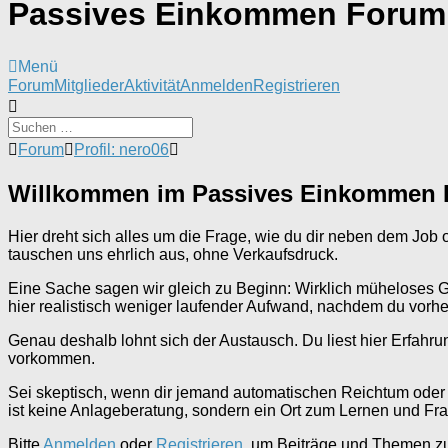
Passives Einkommen Forum
Menü
Forum-
Forum
Mitglieder
Aktivität
Anmelden
Registrieren
Navigation
Forum-
Forum
Profil: nero06
Breadcrumbs
-
Willkommen im Passives Einkommen
Du
bist
hier:
Hier dreht sich alles um die Frage, wie du dir neben dem Jo
tauschen uns ehrlich aus, ohne Verkaufsdruck.
Eine Sache sagen wir gleich zu Beginn: Wirklich müheloses Geld
hier realistisch weniger laufender Aufwand, nachdem du vorher 
Genau deshalb lohnt sich der Austausch. Du liest hier Erfahru
vorkommen.
Sei skeptisch, wenn dir jemand automatischen Reichtum oder g
ist keine Anlageberatung, sondern ein Ort zum Lernen und Fr
Bitte
Anmelden
oder
Registrieren
, um Beiträge und Themen zu 