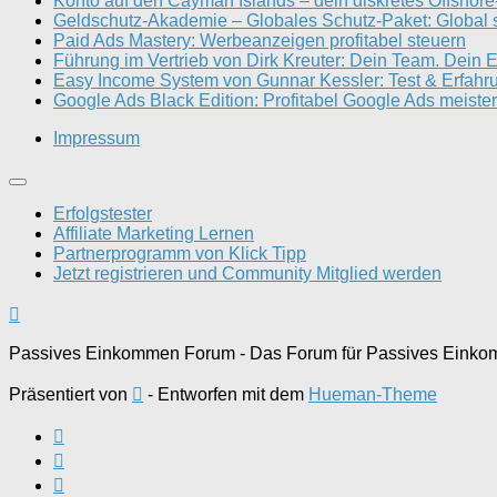
Konto auf den Cayman Islands – dein diskretes Offshor
Geldschutz-Akademie – Globales Schutz-Paket: Global s
Paid Ads Mastery: Werbeanzeigen profitabel steuern
Führung im Vertrieb von Dirk Kreuter: Dein Team. Dein E
Easy Income System von Gunnar Kessler: Test & Erfahr
Google Ads Black Edition: Profitabel Google Ads meister
Impressum
Erfolgstester
Affiliate Marketing Lernen
Partnerprogramm von Klick Tipp
Jetzt registrieren und Community Mitglied werden
Passives Einkommen Forum - Das Forum für Passives Einkom
Präsentiert von
- Entworfen mit dem
Hueman-Theme