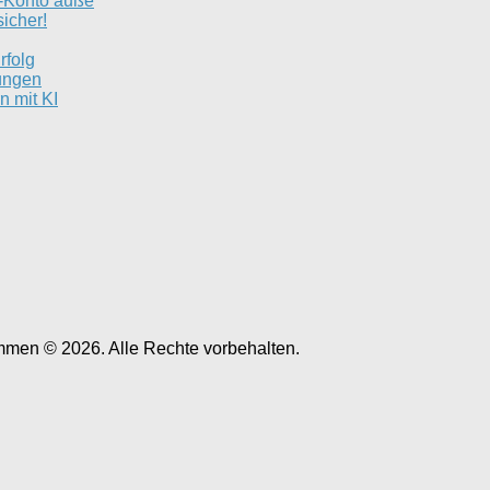
e-Konto auße
icher!
rfolg
ungen
n mit KI
men © 2026. Alle Rechte vorbehalten.