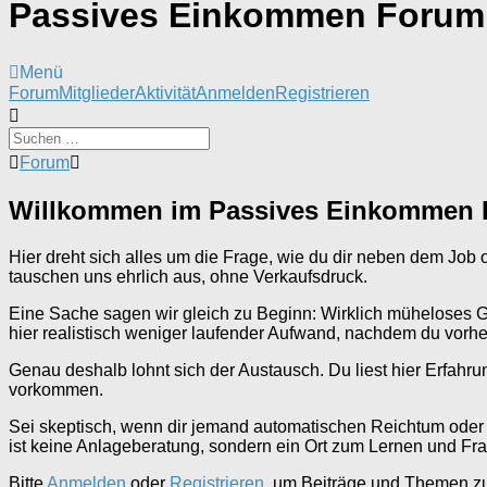
Passives Einkommen Forum
Menü
Forum-
Forum
Mitglieder
Aktivität
Anmelden
Registrieren
Navigation
Forum-
Forum
Breadcrumbs
-
Willkommen im Passives Einkommen
Du
bist
hier:
Hier dreht sich alles um die Frage, wie du dir neben dem Jo
tauschen uns ehrlich aus, ohne Verkaufsdruck.
Eine Sache sagen wir gleich zu Beginn: Wirklich müheloses Geld
hier realistisch weniger laufender Aufwand, nachdem du vorher 
Genau deshalb lohnt sich der Austausch. Du liest hier Erfahru
vorkommen.
Sei skeptisch, wenn dir jemand automatischen Reichtum oder g
ist keine Anlageberatung, sondern ein Ort zum Lernen und Fr
Bitte
Anmelden
oder
Registrieren
, um Beiträge und Themen zu 