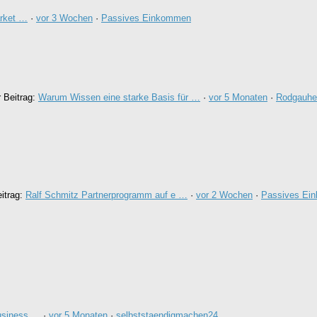
arket …
·
vor 3 Wochen
·
Passives Einkommen
r Beitrag:
Warum Wissen eine starke Basis für …
·
vor 5 Monaten
·
Rodgauhe
eitrag:
Ralf Schmitz Partnerprogramm auf e …
·
vor 2 Wochen
·
Passives Ei
usiness …
·
vor 5 Monaten
·
selbststaendigmachen24