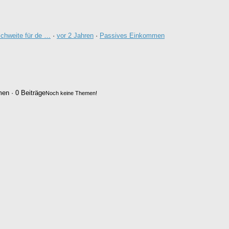
chweite für de …
·
vor 2 Jahren
·
Passives Einkommen
en · 0 Beiträge
Noch keine Themen!