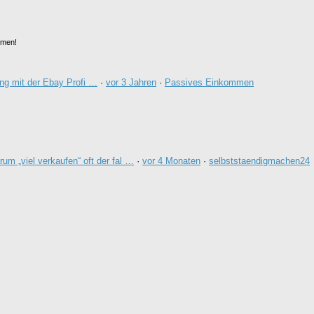
emen!
ng mit der Ebay Profi …
·
vor 3 Jahren
·
Passives Einkommen
um „viel verkaufen“ oft der fal …
·
vor 4 Monaten
·
selbststaendigmachen24