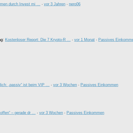
men durch Invest mi …
·
vor 3 Jahren
·
nero06
ag:
Kostenloser Report: Die 7 Krypto-R …
·
vor 1 Monat
·
Passives Einkomm
lich: „passiv“ ist beim VIP …
·
vor 3 Wochen
·
Passives Einkommen
offen“ – gerade dr …
·
vor 3 Wochen
·
Passives Einkommen