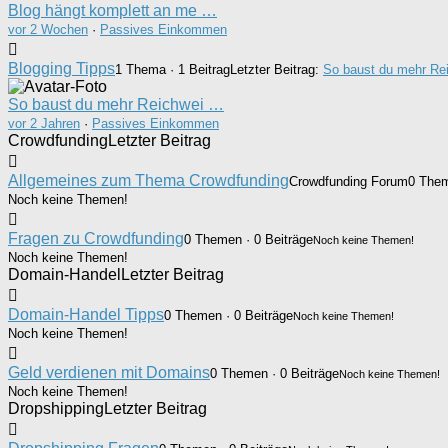
Blog hängt komplett an me …
vor 2 Wochen
·
Passives Einkommen
Blogging Tipps
1 Thema · 1 Beitrag
Letzter Beitrag:
So baust du mehr Rei
So baust du mehr Reichwei …
vor 2 Jahren
·
Passives Einkommen
Crowdfunding
Letzter Beitrag
Allgemeines zum Thema Crowdfunding
Crowdfunding Forum
0 Them
Noch keine Themen!
Fragen zu Crowdfunding
0 Themen · 0 Beiträge
Noch keine Themen!
Noch keine Themen!
Domain-Handel
Letzter Beitrag
Domain-Handel Tipps
0 Themen · 0 Beiträge
Noch keine Themen!
Noch keine Themen!
Geld verdienen mit Domains
0 Themen · 0 Beiträge
Noch keine Themen!
Noch keine Themen!
Dropshipping
Letzter Beitrag