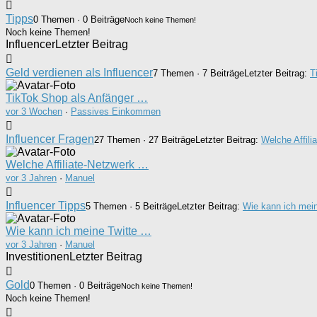
Tipps
0 Themen · 0 Beiträge
Noch keine Themen!
Noch keine Themen!
Influencer
Letzter Beitrag
Geld verdienen als Influencer
7 Themen · 7 Beiträge
Letzter Beitrag:
T
TikTok Shop als Anfänger …
vor 3 Wochen
·
Passives Einkommen
Influencer Fragen
27 Themen · 27 Beiträge
Letzter Beitrag:
Welche Affili
Welche Affiliate-Netzwerk …
vor 3 Jahren
·
Manuel
Influencer Tipps
5 Themen · 5 Beiträge
Letzter Beitrag:
Wie kann ich mein
Wie kann ich meine Twitte …
vor 3 Jahren
·
Manuel
Investitionen
Letzter Beitrag
Gold
0 Themen · 0 Beiträge
Noch keine Themen!
Noch keine Themen!