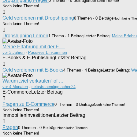
Dropshipping Fragen
0 Themen · 0 Beiträge
Noch keine Themen!
Noch keine Themen!
Geld verdienen mit Dropshipping
0 Themen · 0 Beiträge
Noch keine Th
Noch keine Themen!
Dropshipping Lernen
1 Thema · 1 Beitrag
Letzter Beitrag:
Meine Erfahru
Meine Erfahrung mit der E …
vor 3 Jahren
·
Passives Einkommen
E-Books & E-Publishing
Letzter Beitrag
Geld verdienen mit E-Books
4 Themen · 4 Beiträge
Letzter Beitrag:
War
Warum „viel verkaufen“ of …
vor 4 Monaten
·
selbststaendigmachen24
E-Commerce
Letzter Beitrag
Fragen zu E-Commerce
0 Themen · 0 Beiträge
Noch keine Themen!
Noch keine Themen!
Immobilieninvestitionen
Letzter Beitrag
Fragen
0 Themen · 0 Beiträge
Noch keine Themen!
Noch keine Themen!