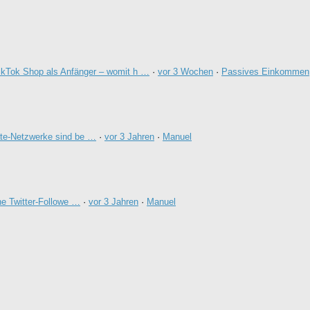
ikTok Shop als Anfänger – womit h …
·
vor 3 Wochen
·
Passives Einkommen
ate-Netzwerke sind be …
·
vor 3 Jahren
·
Manuel
e Twitter-Followe …
·
vor 3 Jahren
·
Manuel