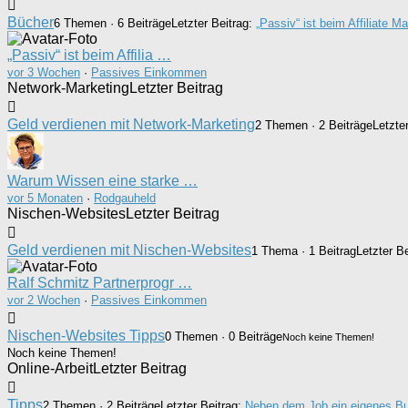
Bücher
6 Themen · 6 Beiträge
Letzter Beitrag:
„Passiv“ ist beim Affiliate M
„Passiv“ ist beim Affilia …
vor 3 Wochen
·
Passives Einkommen
Network-Marketing
Letzter Beitrag
Geld verdienen mit Network-Marketing
2 Themen · 2 Beiträge
Letzte
Warum Wissen eine starke …
vor 5 Monaten
·
Rodgauheld
Nischen-Websites
Letzter Beitrag
Geld verdienen mit Nischen-Websites
1 Thema · 1 Beitrag
Letzter B
Ralf Schmitz Partnerprogr …
vor 2 Wochen
·
Passives Einkommen
Nischen-Websites Tipps
0 Themen · 0 Beiträge
Noch keine Themen!
Noch keine Themen!
Online-Arbeit
Letzter Beitrag
Tipps
2 Themen · 2 Beiträge
Letzter Beitrag:
Neben dem Job ein eigenes B