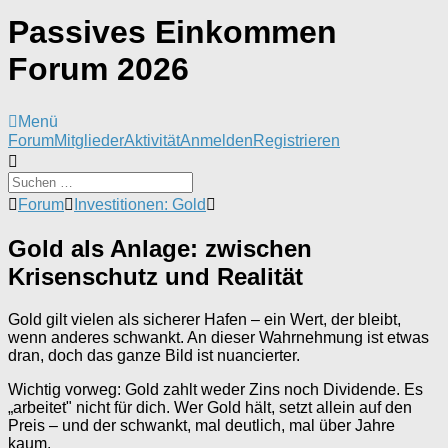
Passives Einkommen
Forum 2026
Menü
Forum-
Forum
Mitglieder
Aktivität
Anmelden
Registrieren
Navigation
Forum-
Forum
Investitionen: Gold
Breadcrumbs
-
Gold als Anlage: zwischen
Du
Krisenschutz und Realität
bist
hier:
Gold gilt vielen als sicherer Hafen – ein Wert, der bleibt,
wenn anderes schwankt. An dieser Wahrnehmung ist etwas
dran, doch das ganze Bild ist nuancierter.
Wichtig vorweg: Gold zahlt weder Zins noch Dividende. Es
„arbeitet" nicht für dich. Wer Gold hält, setzt allein auf den
Preis – und der schwankt, mal deutlich, mal über Jahre
kaum.