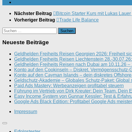
Nächster Beitrag
Bitcoin Starter Kurs mit Lukas Lauer
Vorheriger Beitrag
Trade Life Balance
Suchen
nach:
Neueste Beiträge
Geldhelden Freiheits Reisen Georgien 2026: Freiheit sic
Geldhelden Freiheits Reisen Liechtenstein 28.-30.07.26:
Geldhelden Freiheits Reisen nach Dubai am 10.11.26 – 
Konto auf den Cookinseln – Diskret. Vermögensschutz-G
Konto auf den Cayman Islands – dein diskretes Offshor
Geldschutz-Akademie – Globales Schutz-Paket: Global s
Paid Ads Mastery: Werbeanzeigen profitabel steuern
Führung im Vertrieb von Dirk Kreuter: Dein Team. Dein E
Easy Income System von Gunnar Kessler: Test & Erfahr
Google Ads Black Edition: Profitabel Google Ads meister
Impressum
Erfolgstester