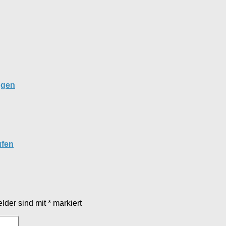
ngen
ufen
elder sind mit
*
markiert