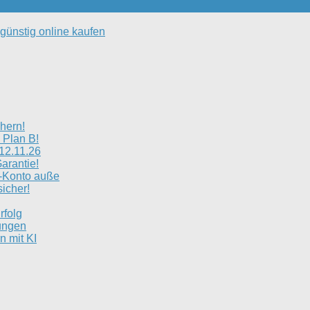
 günstig online kaufen
hern!
 Plan B!
12.11.26
arantie!
e-Konto auße
icher!
rfolg
ungen
n mit KI