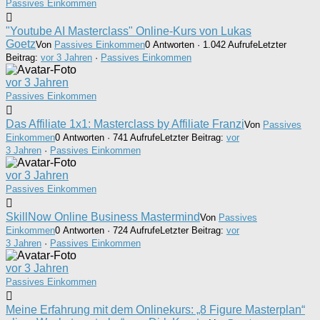
Passives Einkommen
"Youtube AI Masterclass" Online-Kurs von Lukas
Goetz
Von
Passives Einkommen
0 Antworten · 1.042 Aufrufe
Letzter
Beitrag:
vor 3 Jahren
·
Passives Einkommen
vor 3 Jahren
Passives Einkommen
Das Affiliate 1x1: Masterclass by Affiliate Franzi
Von
Passives
Einkommen
0 Antworten · 741 Aufrufe
Letzter Beitrag:
vor
3 Jahren
·
Passives Einkommen
vor 3 Jahren
Passives Einkommen
SkillNow Online Business Mastermind
Von
Passives
Einkommen
0 Antworten · 724 Aufrufe
Letzter Beitrag:
vor
3 Jahren
·
Passives Einkommen
vor 3 Jahren
Passives Einkommen
Meine Erfahrung mit dem Onlinekurs: „8 Figure Masterplan“