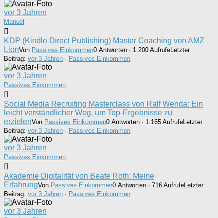
vor 3 Jahren
Manuel
KDP (Kindle Direct Publishing) Master Coaching von AMZ
Lion
Von
Passives Einkommen
0 Antworten · 1.200 Aufrufe
Letzter
Beitrag:
vor 3 Jahren
·
Passives Einkommen
vor 3 Jahren
Passives Einkommen
Social Media Recruiting Masterclass von Ralf Wenda: Ein
leicht verständlicher Weg, um Top-Ergebnisse zu
erzielen
Von
Passives Einkommen
0 Antworten · 1.165 Aufrufe
Letzter
Beitrag:
vor 3 Jahren
·
Passives Einkommen
vor 3 Jahren
Passives Einkommen
Akademie Digitalität von Beate Roth: Meine
Erfahrung
Von
Passives Einkommen
0 Antworten · 716 Aufrufe
Letzter
Beitrag:
vor 3 Jahren
·
Passives Einkommen
vor 3 Jahren