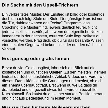
Die Sache mit den Upsell-Trichtern
Ein verbreitetes Muster: Der Einstieg ist billig oder kostenlos,
doch danach folgt Stufe um Stufe. Der günstige Kurs ist nur
die Tür, dahinter warten das "echte" Programm, das
Coaching, die Mastermind, jeweils deutlich teurer. Nicht
jeder Upsell ist unseriös, aber wenn der eigentliche Nutzen
immer erst in der nächsten, teureren Stufe liegt, solltest du
vorsichtig werden. Frag dich, ob du für das bezahlte Wissen
einen echten Gegenwert bekommst oder nur den nächsten
Verkauf.
Erst günstig oder gratis lernen
Bevor du viel Geld ausgibst, lohnt sich ein Blick auf die
kostenlosen und günstigen Quellen. Zu den meisten Themen
findest du Bücher, ausführliche Artikel, Videos und Foren wie
dieses. Damit klärst du die Grundlagen und merkst, ob dich
ein Thema überhaupt trägt. Erst wenn du weißt, dass du
dranbleibst und dir gezielt etwas fehlt, wird ein bezahlter
Kurs sinnvoll. So kaufst du aus einer starken Position heraus
und nicht aus Begeisterung im ersten Moment.
Warnzeichen für teure Heilsversprechen