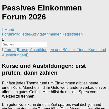
Passives Einkommen
Forum 2026
Menü
Forum-
Forum
Mitglieder
Aktivität
Anmelden
Registrieren
Navigation
Forum-
Forum
Kurse, Ausbildungen und Bücher: Tipps: Kurse und
Breadcrumbs
Ausbildungen
-
Du
Kurse und Ausbildungen: erst
bist
hier:
prüfen, dann zahlen
Für fast jedes Thema rund um Einkommen gibt es heute
einen Kurs. Manche sind ihr Geld wert, andere verkaufen vor
allem ein gutes Gefühl. Hier hilfst du mit, die Spreu vom
Weizen zu trennen.
Ein guter Kurs kann dir echt Zeit sparen, weil dich jemand
strukturiert durch ein Thema führt. Das Wissen selbst gibt es