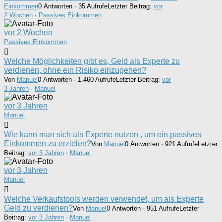
Einkommen
0 Antworten · 35 Aufrufe
Letzter Beitrag:
vor
2 Wochen
·
Passives Einkommen
vor 2 Wochen
Passives Einkommen
Welche Möglichkeiten gibt es, Geld als Experte zu
verdienen, ohne ein Risiko einzugehen?
Von
Manuel
0 Antworten · 1.460 Aufrufe
Letzter Beitrag:
vor
3 Jahren
·
Manuel
vor 3 Jahren
Manuel
Wie kann man sich als Experte nutzen , um ein passives
Einkommen zu erzielen?
Von
Manuel
0 Antworten · 921 Aufrufe
Letzter
Beitrag:
vor 3 Jahren
·
Manuel
vor 3 Jahren
Manuel
Welche Verkaufstools werden verwendet, um als Experte
Geld zu verdienen?
Von
Manuel
0 Antworten · 951 Aufrufe
Letzter
Beitrag:
vor 3 Jahren
·
Manuel