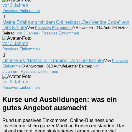
vor 3 Jahren
Passives Einkommen
Meine Erfahrung mit dem Onlinekurs: „Der Vendor Code“ von
Dirk Kreuter
Von
Passives Einkommen
0 Antworten · 714 Aufrufe
Letzter
Beitrag:
vor 3 Jahren
·
Passives Einkommen
vor 3 Jahren
Passives Einkommen
Onlinekurs "Bestseller-Training" von Dirk Kreuter
Von
Passives
Einkommen
0 Antworten · 813 Aufrufe
Letzter Beitrag:
vor
3 Jahren
·
Passives Einkommen
vor 3 Jahren
Passives Einkommen
Kurse und Ausbildungen: was ein
gutes Angebot ausmacht
Rund um passives Einkommen, Online-Business und
Investieren ist ein ganzer Markt an Kursen entstanden. Das
ist erst mal gut, denn strukturiertes Lernen kann dir viel