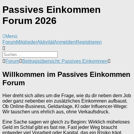
Passives Einkommen
Forum 2026
Menü
Forum-
Forum
Mitglieder
Aktivität
Anmelden
Registrieren
Navigation
Forum-
Forum
Beitragsübersicht: Passives Einkommen
Breadcrumbs
-
Willkommen im Passives Einkommen
Du
Forum
bist
hier:
Hier dreht sich alles um die Frage, wie du dir neben dem Job
oder ganz nebenbei ein zusätzliches Einkommen aufbaust.
Ob Online-Business, Geldanlage, KI oder Influencer-Wege:
Wir tauschen uns ehrlich aus, ohne Verkaufsdruck.
Eine Sache sagen wir gleich zu Beginn: Wirklich müheloses
Geld im Schlaf gibt es fast nie. Fast jeder Weg braucht
entweder viel Vorarbeit oder Kapital, das ein Risiko trägt.