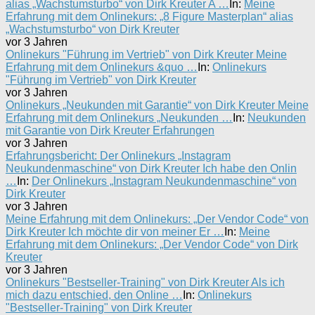
alias „Wachstumsturbo“ von Dirk Kreuter A …
In:
Meine
Erfahrung mit dem Onlinekurs: „8 Figure Masterplan“ alias
„Wachstumsturbo“ von Dirk Kreuter
vor 3 Jahren
Onlinekurs "Führung im Vertrieb" von Dirk Kreuter Meine
Erfahrung mit dem Onlinekurs &quo …
In:
Onlinekurs
"Führung im Vertrieb" von Dirk Kreuter
vor 3 Jahren
Onlinekurs „Neukunden mit Garantie“ von Dirk Kreuter Meine
Erfahrung mit dem Onlinekurs „Neukunden …
In:
Neukunden
mit Garantie von Dirk Kreuter Erfahrungen
vor 3 Jahren
Erfahrungsbericht: Der Onlinekurs „Instagram
Neukundenmaschine“ von Dirk Kreuter Ich habe den Onlin
…
In:
Der Onlinekurs „Instagram Neukundenmaschine“ von
Dirk Kreuter
vor 3 Jahren
Meine Erfahrung mit dem Onlinekurs: „Der Vendor Code“ von
Dirk Kreuter Ich möchte dir von meiner Er …
In:
Meine
Erfahrung mit dem Onlinekurs: „Der Vendor Code“ von Dirk
Kreuter
vor 3 Jahren
Onlinekurs "Bestseller-Training" von Dirk Kreuter Als ich
mich dazu entschied, den Online …
In:
Onlinekurs
"Bestseller-Training" von Dirk Kreuter