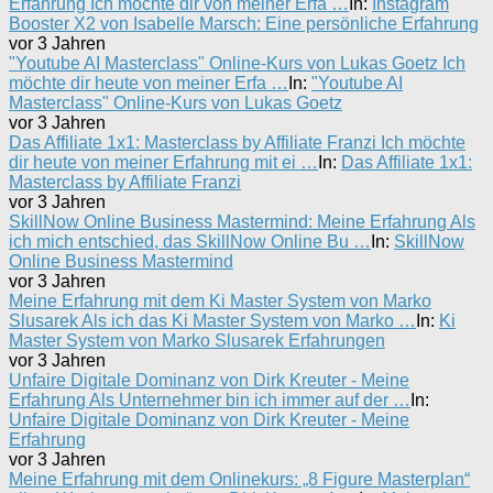
Erfahrung Ich möchte dir von meiner Erfa …
In:
Instagram
Booster X2 von Isabelle Marsch: Eine persönliche Erfahrung
vor 3 Jahren
"Youtube AI Masterclass" Online-Kurs von Lukas Goetz Ich
möchte dir heute von meiner Erfa …
In:
"Youtube AI
Masterclass" Online-Kurs von Lukas Goetz
vor 3 Jahren
Das Affiliate 1x1: Masterclass by Affiliate Franzi Ich möchte
dir heute von meiner Erfahrung mit ei …
In:
Das Affiliate 1x1:
Masterclass by Affiliate Franzi
vor 3 Jahren
SkillNow Online Business Mastermind: Meine Erfahrung Als
ich mich entschied, das SkillNow Online Bu …
In:
SkillNow
Online Business Mastermind
vor 3 Jahren
Meine Erfahrung mit dem Ki Master System von Marko
Slusarek Als ich das Ki Master System von Marko …
In:
Ki
Master System von Marko Slusarek Erfahrungen
vor 3 Jahren
Unfaire Digitale Dominanz von Dirk Kreuter - Meine
Erfahrung Als Unternehmer bin ich immer auf der …
In:
Unfaire Digitale Dominanz von Dirk Kreuter - Meine
Erfahrung
vor 3 Jahren
Meine Erfahrung mit dem Onlinekurs: „8 Figure Masterplan“