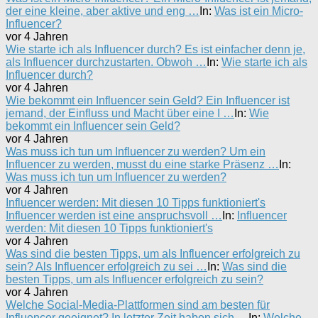
der eine kleine, aber aktive und eng …
In:
Was ist ein Micro-
Influencer?
vor 4 Jahren
Wie starte ich als Influencer durch? Es ist einfacher denn je,
als Influencer durchzustarten. Obwoh …
In:
Wie starte ich als
Influencer durch?
vor 4 Jahren
Wie bekommt ein Influencer sein Geld? Ein Influencer ist
jemand, der Einfluss und Macht über eine I …
In:
Wie
bekommt ein Influencer sein Geld?
vor 4 Jahren
Was muss ich tun um Influencer zu werden? Um ein
Influencer zu werden, musst du eine starke Präsenz …
In:
Was muss ich tun um Influencer zu werden?
vor 4 Jahren
Influencer werden: Mit diesen 10 Tipps funktioniert's
Influencer werden ist eine anspruchsvoll …
In:
Influencer
werden: Mit diesen 10 Tipps funktioniert's
vor 4 Jahren
Was sind die besten Tipps, um als Influencer erfolgreich zu
sein? Als Influencer erfolgreich zu sei …
In:
Was sind die
besten Tipps, um als Influencer erfolgreich zu sein?
vor 4 Jahren
Welche Social-Media-Plattformen sind am besten für
Influencer geeignet? In letzter Zeit haben sich …
In:
Welche