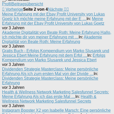
Profil
Beitragsübersicht
Vorherige
Seite 2 von 4
Nächste
Meine Erfahrung mit der Ebay Profit University von Lukas
Goetz Ich möchte meine Erfahrung mit der E …
In:
Meine
Erfahrung mit der Ebay Profit University von Lukas Goetz
vor 3 Jahren
Akademie Digitalität von Beate Roth: Meine Erfahrung Hallo,
ich möchte dir von meiner Erfahrung mit …
In:
Akademie
Digitalität von Beate Roth: Meine Erfahrung
vor 3 Jahren
Gratis Buch - Erfolgs Kompendium von Marko Slusarek und
Jessica Ebert Meine Erfahrung mit dem Erfol …
In:
Erfolgs
Kompendium von Marko Slusarek und Jessica Ebert
vor 3 Jahren
Dividenden Strategie Masterclass: Meine persönliche
Erfahrung Als ich zum ersten Mal von der Divide …
In:
Dividenden Strategie Masterclass: Meine persönliche
Erfahrung
vor 3 Jahren
Health & Wellness Network Marketing Salesfunnel Secrets:
Meine Erfahrung Als ich das erste Mal …
In:
Health &
Wellness Network Marketing Salesfunnel Secrets
vor 3 Jahren
Instagram Booster X2 von Isabelle Marsch: Eine persönliche