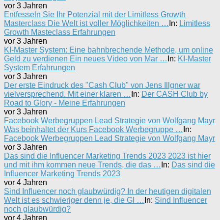
vor 3 Jahren
Entfesseln Sie Ihr Potenzial mit der Limitless Growth
Masterclass Die Welt ist voller Möglichkeiten …
In:
Limitless
Growth Masteclass Erfahrungen
vor 3 Jahren
KI-Master System: Eine bahnbrechende Methode, um online
Geld zu verdienen Ein neues Video von Mar …
In:
KI-Master
System Erfahrungen
vor 3 Jahren
Der erste Eindruck des "Cash Club" von Jens Illgner war
vielversprechend. Mit einer klaren …
In:
Der CASH Club by
Road to Glory - Meine Erfahrungen
vor 3 Jahren
Facebook Werbegruppen Lead Strategie von Wolfgang Mayr
Was beinhaltet der Kurs Facebook Werbegruppe …
In:
Facebook Werbegruppen Lead Strategie von Wolfgang Mayr
vor 3 Jahren
Das sind die Influencer Marketing Trends 2023 2023 ist hier
und mit ihm kommen neue Trends, die das …
In:
Das sind die
Influencer Marketing Trends 2023
vor 4 Jahren
Sind Influencer noch glaubwürdig? In der heutigen digitalen
Welt ist es schwieriger denn je, die Gl …
In:
Sind Influencer
noch glaubwürdig?
vor 4 Jahren