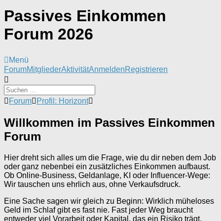
Passives Einkommen
Forum 2026
Menü
Forum-
Forum
Mitglieder
Aktivität
Anmelden
Registrieren
Navigation
Forum-
Forum
Profil: Horizont
Breadcrumbs
-
Willkommen im Passives Einkommen
Du
Forum
bist
hier:
Hier dreht sich alles um die Frage, wie du dir neben dem Job
oder ganz nebenbei ein zusätzliches Einkommen aufbaust.
Ob Online-Business, Geldanlage, KI oder Influencer-Wege:
Wir tauschen uns ehrlich aus, ohne Verkaufsdruck.
Eine Sache sagen wir gleich zu Beginn: Wirklich müheloses
Geld im Schlaf gibt es fast nie. Fast jeder Weg braucht
entweder viel Vorarbeit oder Kapital, das ein Risiko trägt.